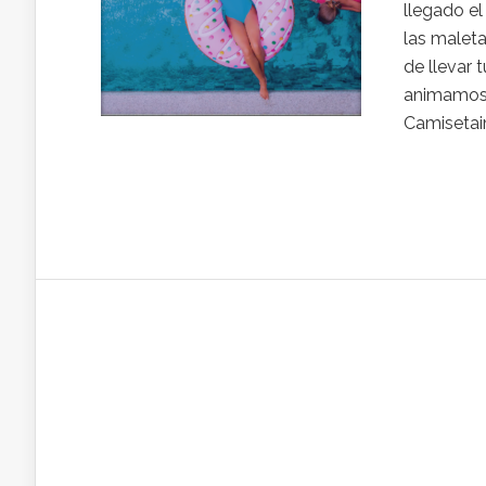
llegado e
las maleta
de llevar t
animamos 
Camisetaim