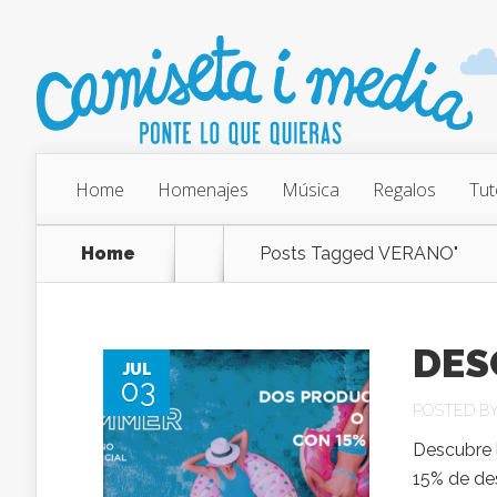
Home
Homenajes
Música
Regalos
Tut
Home
Posts Tagged
VERANO"
DES
JUL
03
POSTED B
Descubre 
15% de des