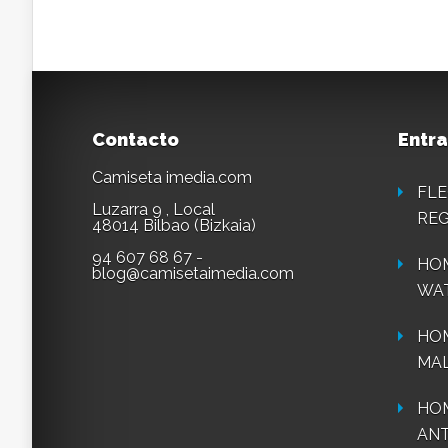
Contacto
Entra
Camiseta imedia.com
FLE
Luzarra 9 , Local
REG
48014 Bilbao (Bizkaia)
94 607 68 67 -
HOM
blog@camisetaimedia.com
WA
HO
MAL
HOM
ANT