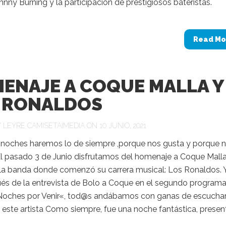
hnny Burning y la participación de prestigiosos bateristas.
Read Mo
ENAJE A COQUE MALLA Y
 RONALDOS
Y
LEYRE CAMISETAIMEDIA
ON 10 JUNIO, 2021
s noches haremos lo de siempre ,porque nos gusta y porque 
El pasado 3 de Junio disfrutamos del homenaje a Coque Malla,
 la banda donde comenzó su carrera musical: Los Ronaldos. 
és de la entrevista de Bolo a Coque en el segundo program
oches por Venir«, tod@s andábamos con ganas de escuchar
 este artista Como siempre, fue una noche fantástica, prese