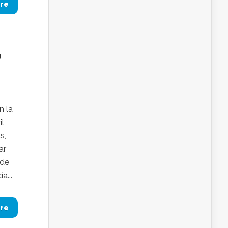
re
,
n la
l,
s,
ar
 de
a...
re