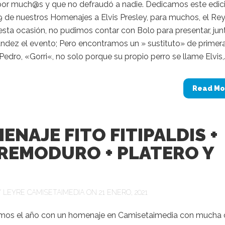
or much@s y que no defraudó a nadie. Dedicamos este edic
 de nuestros Homenajes a Elvis Presley, para muchos, el Rey
esta ocasión, no pudimos contar con Bolo para presentar, jun
ández el evento; Pero encontramos un » sustituto» de primer
Pedro, «Gorri«, no solo porque su propio perro se llame Elvis,..
Read Mo
ENAJE FITO FITIPALDIS +
REMODURO + PLATERO Y
Y
LEYRE CAMISETAIMEDIA
ON 21 ENERO, 2021
s el año con un homenaje en Camisetaimedia con mucha 