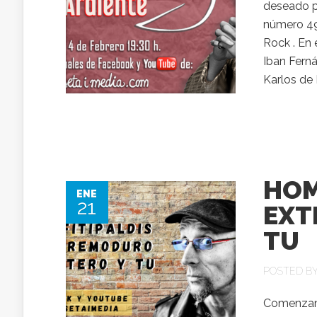
deseado p
número 49
Rock . En 
Iban Fern
Karlos de 
HOM
ENE
21
EXT
TU
POSTED B
Comenzamo