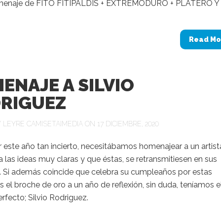
omenaje de FITO FITIPALDIS + EXTREMODURO + PLATERO Y 
Read Mo
ENAJE A SILVIO
RIGUEZ
Y
LEYRE CAMISETAIMEDIA
ON 17 DICIEMBRE, 2020
r este año tan incierto, necesitábamos homenajear a un artist
a las ideas muy claras y que éstas, se retransmitiesen en sus
. Si además coincide que celebra su cumpleaños por estas
s el broche de oro a un año de reflexión, sin duda, teníamos e
fecto; Silvio Rodriguez.