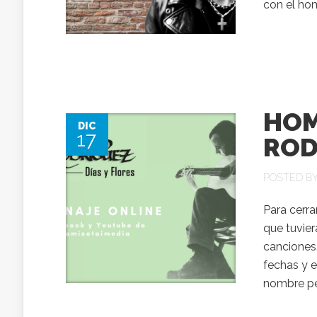
con el h
HOM
DIC
17
ROD
POSTED B
Para cerra
que tuvier
canciones
fechas y e
nombre per