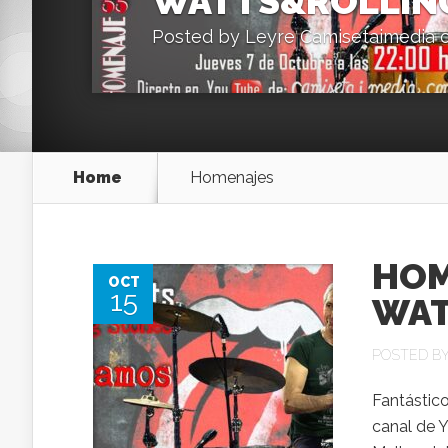
WATTS&ROLLIN
Posted by
Leyre Camisetaimedia
o
Home
Homenajes
HOM
OCT
15
WAT
POSTED B
Fantástic
canal de 