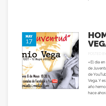
HOM
MAY
17
VEG
POSTED B
«El día en
de Juvent
de YouTube
Vega. Y e
año hemos 
hace ahora