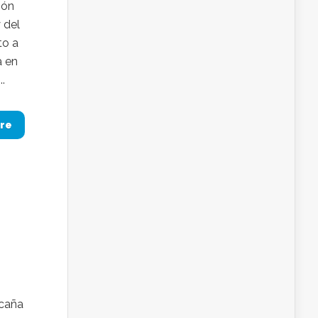
ión
 del
to a
a en
.
re
caña