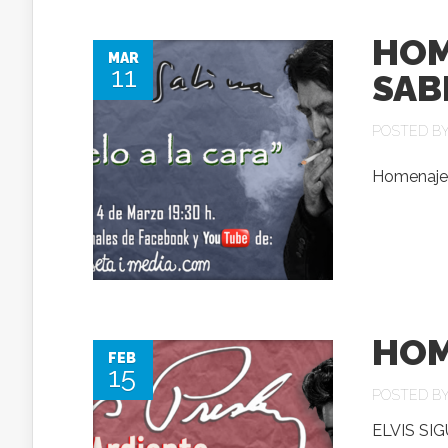
HOM
MAR
11
SAB
POSTED B
Homenaje 
HOM
FEB
15
POSTED B
ELVIS SIG