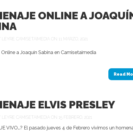
ENAJE ONLINE A JOAQUÍ
INA
Y
LEYRE CAMISETAIMEDIA
ON 11 MARZO, 2021
Online a Joaquín Sabina en Camisetaimedia
Read Mo
ENAJE ELVIS PRESLEY
Y
LEYRE CAMISETAIMEDIA
ON 15 FEBRERO, 2021
UE VIVO…? El pasado jueves 4 de Febrero vivimos un homena