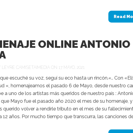
Read Mo
ENAJE ONLINE ANTONIO
A
Y
LEYRE CAMISETAIMEDIA
ON 17 MAYO, 2021
 que escuché su voz, seguí su eco hasta un rincón.«.. Con «Elix
ud «, homenajeamos el pasado 6 de Mayo, desde nuestro ca
 a uno de los artistas más queridos de nuestro país : Antoni
s que Mayo fue el pasado año 2020 el mes de su homenaje, y
querido volver a rendirle tributo en el mes de su fallecimien
 12 años. Por mucho tiempo que transcurra, las canciones de.