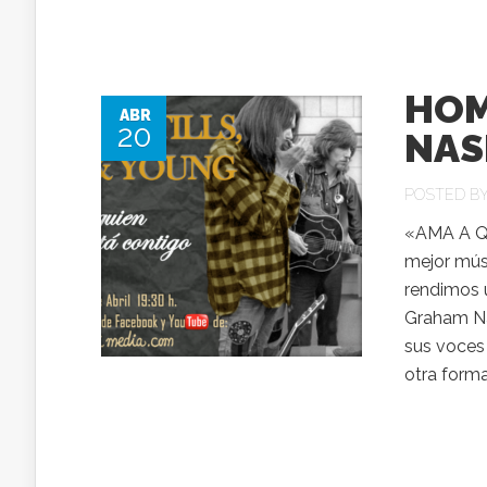
HOM
ABR
20
NAS
POSTED B
«AMA A QU
mejor músi
rendimos u
Graham Nas
sus voces
otra forma