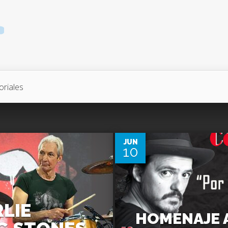
oriales
0
JUN
10
LIE
HOMENAJE A