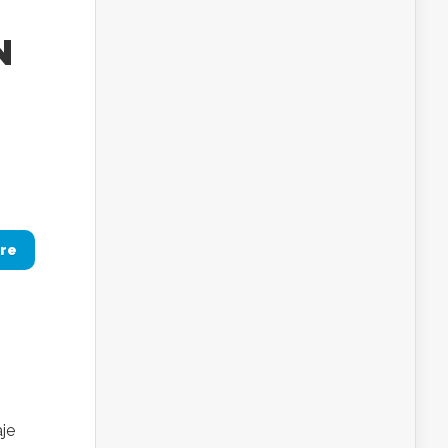
N
re
je