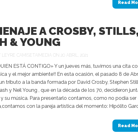
Read Mo
ENAJE A CROSBY, STILLS
H & YOUNG
Y
LEYRE CAMISETAIMEDIA
ON 20 ABRIL, 2021
IEN ESTÁ CONTIGO» Y un jueves más, tuvimos una cita co
ca y el mejor ambiente!! En esta ocasión, el pasado 8 de Abri
n tributo a la banda formada por David Crosby, Stephen Still
h y Neil Young , que en la década de los 70, decidieron junt
 y su música. Para presentarlo contamos, como no podía ser
,contamos con la pareja artística del momento: Hipólito Garcí
Read Mo