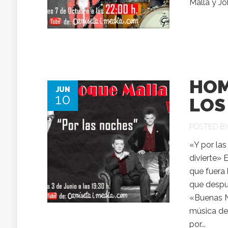
Malla y Jo
HOM
JUN
10
LOS
POSTED B
«Y por la
divierte» 
que fuera
que despu
«Buenas N
música de
por...