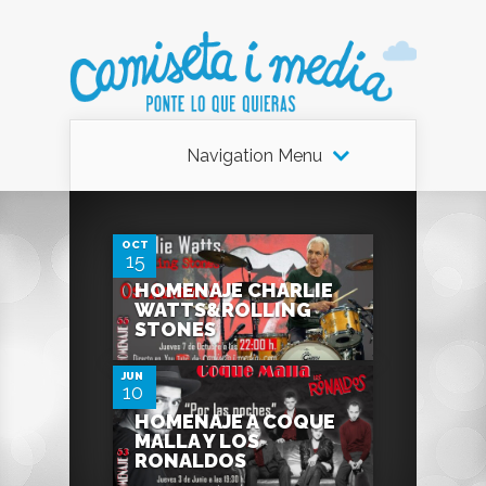
Navigation Menu
0
OCT
15
HOMENAJE CHARLIE
0
WATTS&ROLLING
STONES
JUN
10
HOMENAJE A COQUE
MALLA Y LOS
RONALDOS