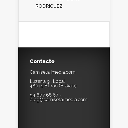
RODRIGUEZ
Contacto
Camiseta imedia.com
Luzarra 9 , Local
48014 Bilbao (Bizkaia)
94 607 68 67 -
blog@camisetaimedia.com