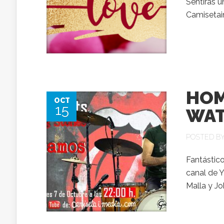
Sentirás u
Camisetai
HOM
OCT
15
WAT
POSTED B
Fantástic
canal de 
Malla y Jo