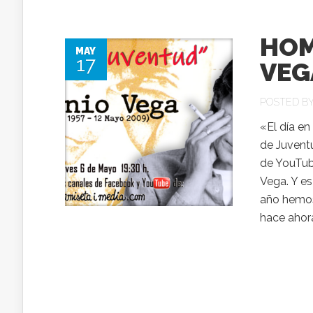
HOM
MAY
17
VEG
POSTED B
«El día en
de Juvent
de YouTube
Vega. Y e
año hemos 
hace ahora