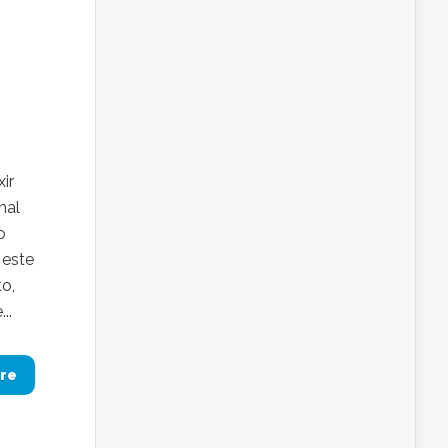
ir
nal
o
 este
to,
..
re