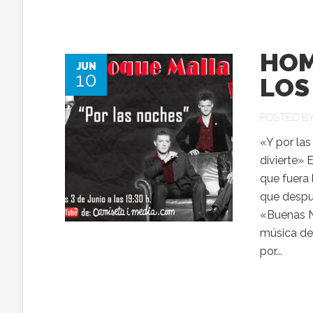
HOM
JUN
10
LOS
POSTED B
«Y por la
divierte» 
que fuera
que despu
«Buenas N
música de
por...