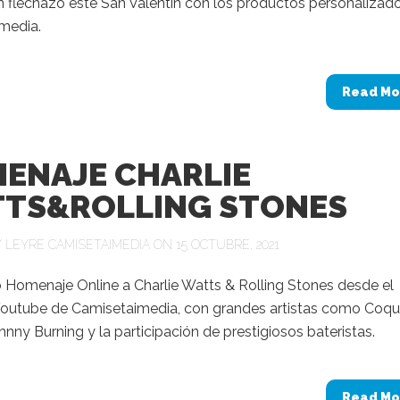
n flechazo este San Valentín con los productos personalizad
media.
Read Mo
ENAJE CHARLIE
TS&ROLLING STONES
Y
LEYRE CAMISETAIMEDIA
ON 15 OCTUBRE, 2021
o Homenaje Online a Charlie Watts & Rolling Stones desde el
Youtube de Camisetaimedia, con grandes artistas como Coq
hnny Burning y la participación de prestigiosos bateristas.
Read Mo