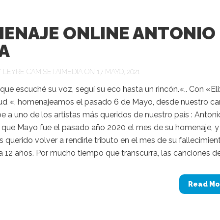
ENAJE ONLINE ANTONIO
A
Y
LEYRE CAMISETAIMEDIA
ON 17 MAYO, 2021
 que escuché su voz, seguí su eco hasta un rincón.«.. Con «Elix
ud «, homenajeamos el pasado 6 de Mayo, desde nuestro ca
 a uno de los artistas más queridos de nuestro país : Antoni
s que Mayo fue el pasado año 2020 el mes de su homenaje, y
querido volver a rendirle tributo en el mes de su fallecimien
 12 años. Por mucho tiempo que transcurra, las canciones de.
Read Mo