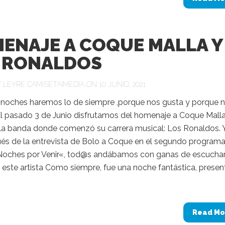
ENAJE A COQUE MALLA Y
 RONALDOS
Y
LEYRE CAMISETAIMEDIA
ON 10 JUNIO, 2021
s noches haremos lo de siempre ,porque nos gusta y porque 
El pasado 3 de Junio disfrutamos del homenaje a Coque Malla,
 la banda donde comenzó su carrera musical: Los Ronaldos. 
és de la entrevista de Bolo a Coque en el segundo program
oches por Venir«, tod@s andábamos con ganas de escuchar
 este artista Como siempre, fue una noche fantástica, prese
Read Mo