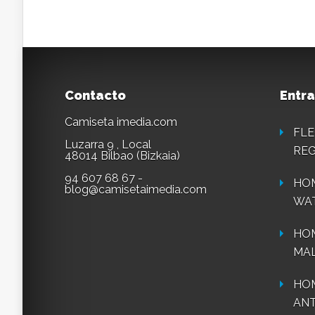
Contacto
Entra
Camiseta imedia.com
FLE
Luzarra 9 , Local
REG
48014 Bilbao (Bizkaia)
94 607 68 67 -
HOM
blog@camisetaimedia.com
WA
HO
MAL
HOM
ANT