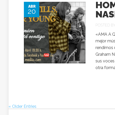
HOM
ABR
20
NAS
POSTED B
«AMA A QU
mejor músi
rendimos u
Graham Nas
sus voces
otra forma
« Older Entries