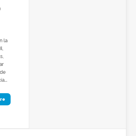
,
n la
l,
s,
ar
 de
a...
re