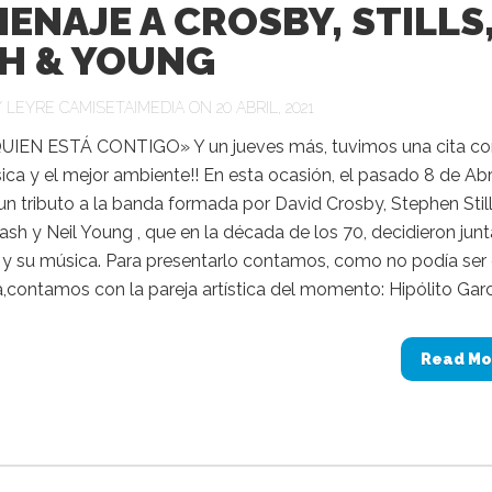
ENAJE A CROSBY, STILLS
H & YOUNG
Y
LEYRE CAMISETAIMEDIA
ON 20 ABRIL, 2021
IEN ESTÁ CONTIGO» Y un jueves más, tuvimos una cita co
ca y el mejor ambiente!! En esta ocasión, el pasado 8 de Abri
n tributo a la banda formada por David Crosby, Stephen Still
h y Neil Young , que en la década de los 70, decidieron junt
 y su música. Para presentarlo contamos, como no podía ser
,contamos con la pareja artística del momento: Hipólito Garcí
Read Mo