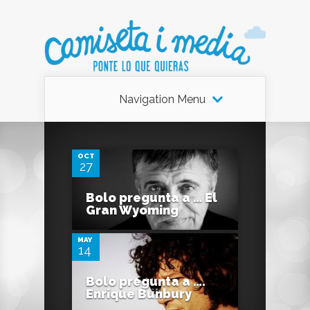
Navigation Menu
0
OCT
27
0
Bolo pregunta a … El
Gran Wyoming
MAY
14
Bolo pregunta a ….
Enrique Bunbury