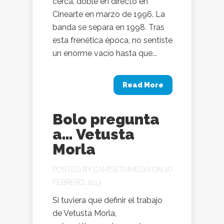
cerca, doble en directo en
Cinearte en marzo de 1996. La
banda se separa en 1998. Tras
esta frenética época, no sentiste
un enorme vacío hasta que...
Read More
Bolo pregunta
a… Vetusta
Morla
POSTED BY
CAMISETAIMEDIA
ON 20
FEBRERO, 2013
Si tuviera que definir el trabajo
de Vetusta Morla,