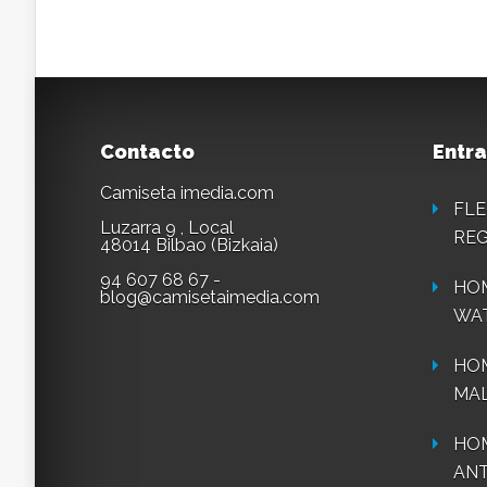
Contacto
Entra
Camiseta imedia.com
FLE
Luzarra 9 , Local
REG
48014 Bilbao (Bizkaia)
94 607 68 67 -
HOM
blog@camisetaimedia.com
WA
HO
MAL
HOM
ANT