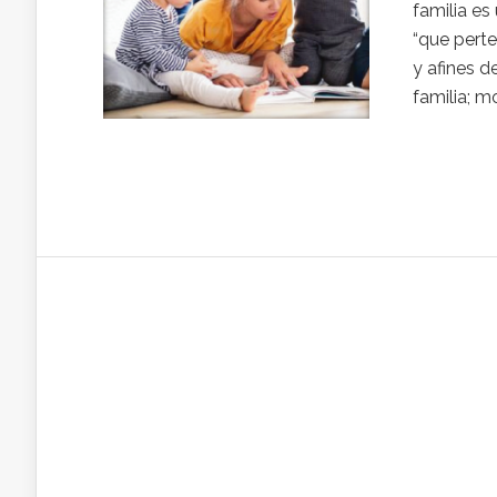
familia es
“que perte
y afines d
familia; m