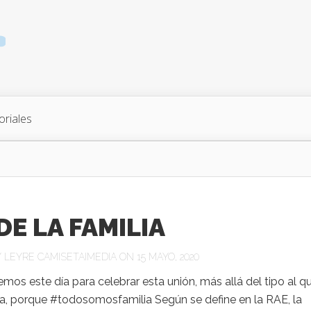
oriales
DE LA FAMILIA
Y
LEYRE CAMISETAIMEDIA
ON 15 MAYO, 2020
os este día para celebrar esta unión, más allá del tipo al q
a, porque #todosomosfamilia Según se define en la RAE, la