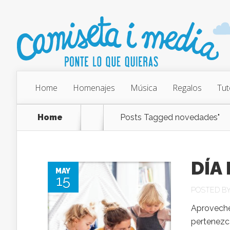
Home
Homenajes
Música
Regalos
Tut
Home
Posts Tagged
novedades"
DÍA 
MAY
15
POSTED B
Aprovechem
pertenezc