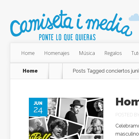
Home
Homenajes
Música
Regalos
Tut
Home
Posts Tagged
conciertos juni
Hom
JUN
24
POSTED B
Celebramo
masculinos