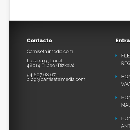
Contacto
Entra
Camiseta imedia.com
FLE
Luzarra 9 , Local
REG
48014 Bilbao (Bizkaia)
94 607 68 67 -
HOM
blog@camisetaimedia.com
WA
HO
MAL
HOM
ANT