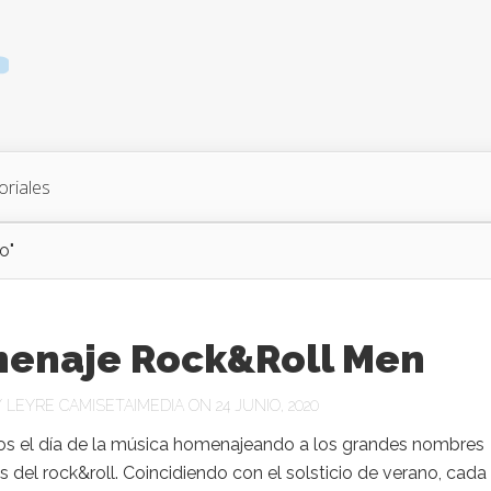
oriales
o"
enaje Rock&Roll Men
Y
LEYRE CAMISETAIMEDIA
ON 24 JUNIO, 2020
s el día de la música homenajeando a los grandes nombres
 del rock&roll. Coincidiendo con el solsticio de verano, cada