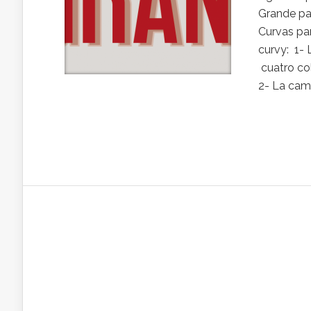
Grande par
Curvas par
curvy: 1-
cuatro col
2- La cami