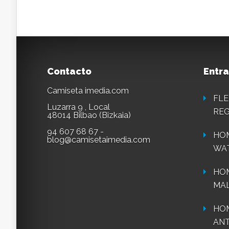
Contacto
Entra
Camiseta imedia.com
FLE
Luzarra 9 , Local
REG
48014 Bilbao (Bizkaia)
94 607 68 67 -
HOM
blog@camisetaimedia.com
WA
HO
MAL
HOM
ANT