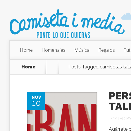
Home
Homenajes
Música
Regalos
Tut
Home
Posts Tagged
camisetas tall
PER
NOV
10
TAL
POSTED B
Agárrate 