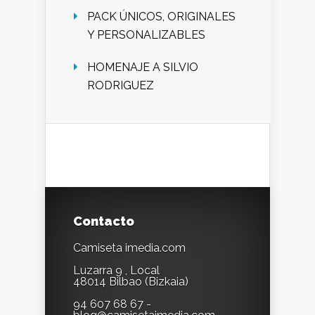
PACK ÚNICOS, ORIGINALES
Y PERSONALIZABLES
HOMENAJE A SILVIO
RODRIGUEZ
Contacto
Camiseta imedia.com
Luzarra 9 , Local
48014 Bilbao (Bizkaia)
94 607 68 67 -