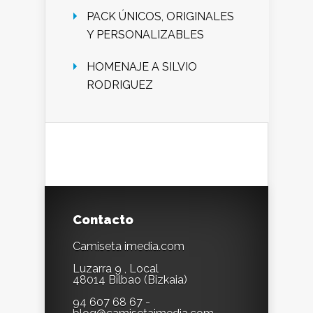
PACK ÚNICOS, ORIGINALES
Y PERSONALIZABLES
HOMENAJE A SILVIO
RODRIGUEZ
Contacto
Camiseta imedia.com
Luzarra 9 , Local
48014 Bilbao (Bizkaia)
94 607 68 67 -