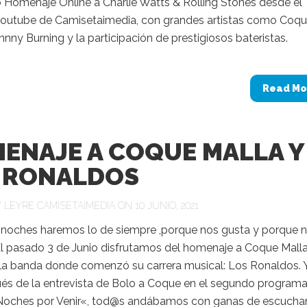
o Homenaje Online a Charlie Watts & Rolling Stones desde el
Youtube de Camisetaimedia, con grandes artistas como Coq
hnny Burning y la participación de prestigiosos bateristas.
Read Mo
ENAJE A COQUE MALLA Y
 RONALDOS
Y
LEYRE CAMISETAIMEDIA
ON 10 JUNIO, 2021
s noches haremos lo de siempre ,porque nos gusta y porque 
El pasado 3 de Junio disfrutamos del homenaje a Coque Malla,
 la banda donde comenzó su carrera musical: Los Ronaldos. 
és de la entrevista de Bolo a Coque en el segundo program
oches por Venir«, tod@s andábamos con ganas de escuchar