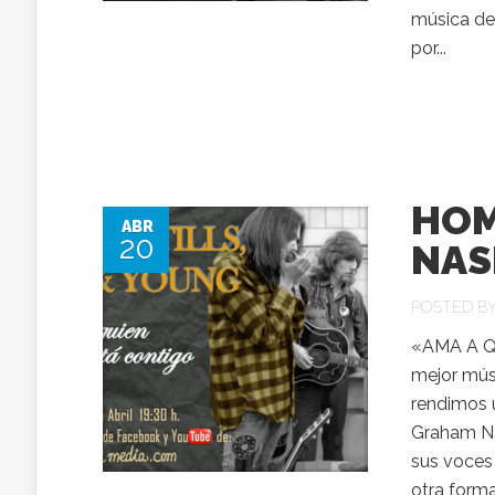
música de
por...
HOM
ABR
20
NAS
POSTED B
«AMA A QU
mejor músi
rendimos u
Graham Nas
sus voces
otra forma