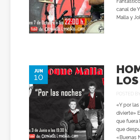
Fantástic
canal de 
Malla y Jo
HOM
JUN
10
LOS
POSTED B
«Y por la
divierte» 
que fuera
que despu
«Buenas N