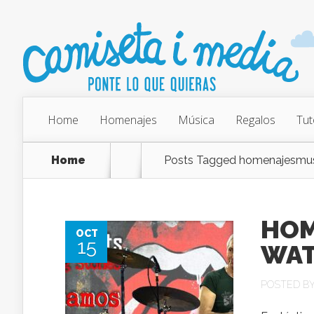
Home
Homenajes
Música
Regalos
Tut
Home
Posts Tagged
homenajesmus
HOM
OCT
15
WAT
POSTED B