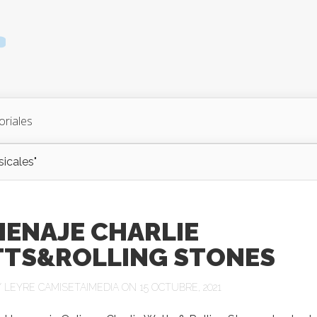
oriales
icales"
ENAJE CHARLIE
TS&ROLLING STONES
Y
LEYRE CAMISETAIMEDIA
ON 15 OCTUBRE, 2021