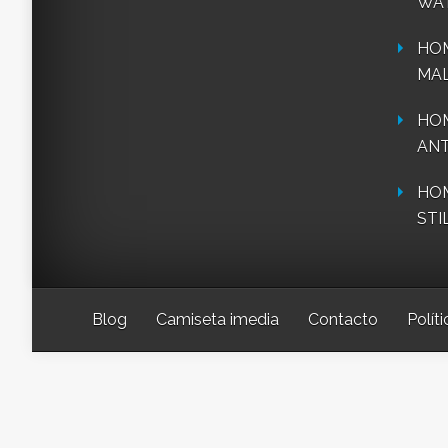
WA
HO
MAL
HOM
ANT
HOM
STI
Blog
Camiseta imedia
Contacto
Polít