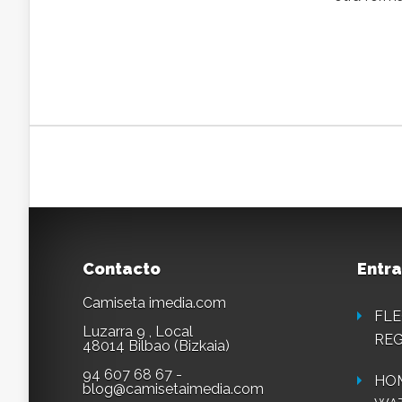
Contacto
Entra
Camiseta imedia.com
FLE
Luzarra 9 , Local
REG
48014 Bilbao (Bizkaia)
94 607 68 67 -
HOM
blog@camisetaimedia.com