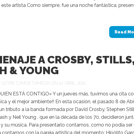
 este artista Como siempre, fue una noche fantástica, prese
Read Mo
ENAJE A CROSBY, STILLS
H & YOUNG
Y
LEYRE CAMISETAIMEDIA
ON 20 ABRIL, 2021
IEN ESTÁ CONTIGO» Y un jueves más, tuvimos una cita co
ca y el mejor ambiente!! En esta ocasión, el pasado 8 de Abri
n tributo a la banda formada por David Crosby, Stephen Still
h y Neil Young , que en la década de los 70, decidieron junt
 y su música. Para presentarlo contamos, como no podía ser
,contamos con la pareja artística del momento: Hipólito Garcí