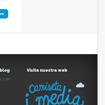
re
 blog
Visita nuestra web