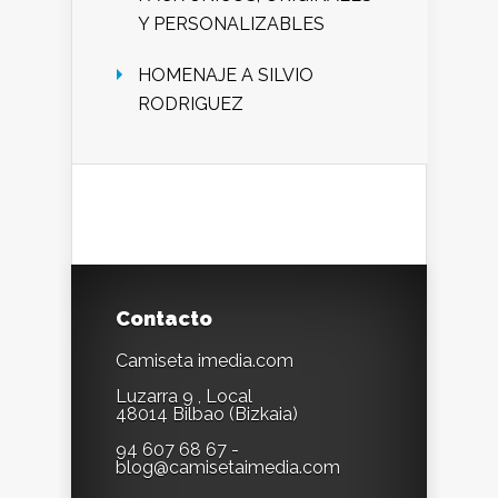
Y PERSONALIZABLES
HOMENAJE A SILVIO
RODRIGUEZ
Contacto
Camiseta imedia.com
Luzarra 9 , Local
48014 Bilbao (Bizkaia)
94 607 68 67 -
blog@camisetaimedia.com