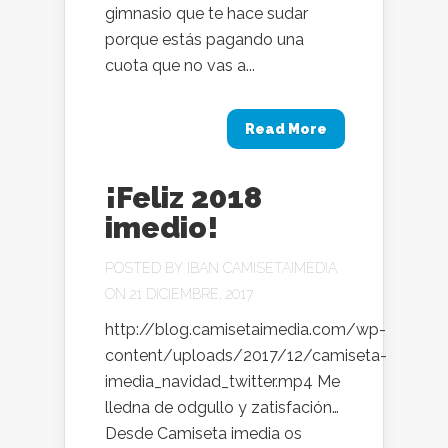
gimnasio que te hace sudar
porque estás pagando una
cuota que no vas a...
Read More
¡Feliz 2018
imedio!
POSTED BY
IBAN CAMISETAIMEDIA
ON 21 DICIEMBRE, 2017
http://blog.camisetaimedia.com/wp-
content/uploads/2017/12/camiseta-
imedia_navidad_twitter.mp4 Me
lledna de odgullo y zatisfación…
Desde Camiseta imedia os