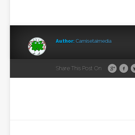
Author:
Camisetaimedia
Share This Post On