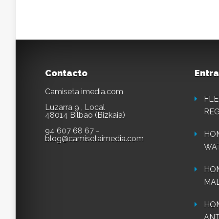
Contacto
Entra
Camiseta imedia.com
FLE
Luzarra 9 , Local
REG
48014 Bilbao (Bizkaia)
94 607 68 67 -
HOM
blog@camisetaimedia.com
WA
HO
MAL
HOM
ANT