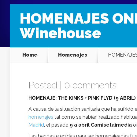
HOMENAJES ONLIN
Winehouse
Home
Homenajes
HOMENAJES O
Posted |
0 comments
HOMENAJE: THE KINKS + PINK FLYD (9 ABRIL)
A causa de la situación sanitaria que ha sufrido 
homenajes
tal como se habían realizado habitu
Madrid
, el pasado
9 a abril
Camisetaimedia
of
Las bandas elegidas para ser homenajeadas fuer