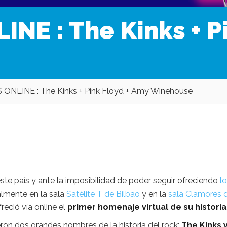
E : The Kinks + Pi
NLINE : The Kinks + Pink Floyd + Amy Winehouse
este país y ante la imposibilidad de poder seguir ofreciendo
lo
almente en la sala
Satélite T de Bilbao
y en la
sala Clamores 
reció vía online el
primer homenaje virtual de su historia
on dos grandes nombres de la historia del rock:
The Kinks 