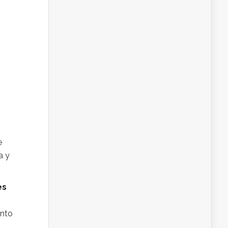
e
a y
es
ento