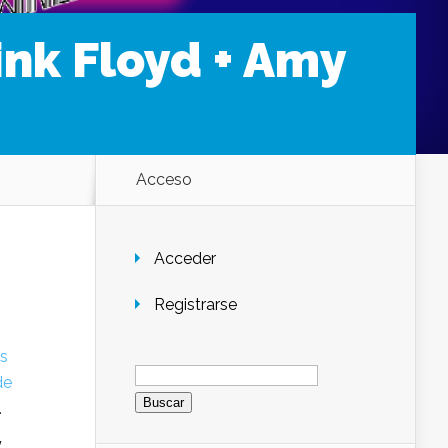
nk Floyd + Amy
Acceso
Acceder
Registrarse
s
Buscar:
de
.
y