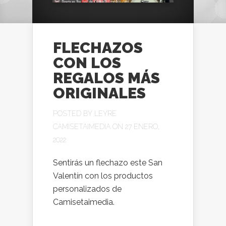
FLECHAZOS
CON LOS
REGALOS MÁS
ORIGINALES
POSTED BY
LEYRE
CAMISETAIMEDIA
ON 27 ENERO,
2022
Sentirás un flechazo este San
Valentín con los productos
personalizados de
Camisetaimedia.