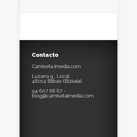
Contacto
Camiseta imedia.com
Luzarra 9 , Local
48014 Bilbao (Bizkaia)
94 607 68 67 -
blog@camisetaimedia.com