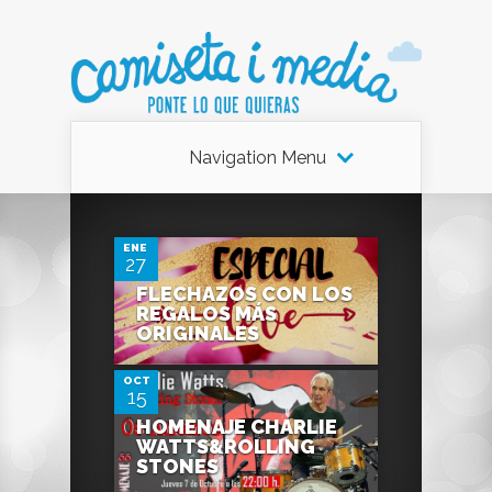
Navigation Menu
0
ENE
27
FLECHAZOS CON LOS
0
REGALOS MÁS
ORIGINALES
OCT
15
HOMENAJE CHARLIE
WATTS&ROLLING
STONES