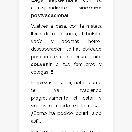
Llega
septiembre
con su
correspondiente
síndrome
postvacacional…
Vuelves a casa, con la maleta
llena de ropa sucia, el bolsillo
vacío y además, horror,
desesperación: ¡te has olvidado
por completo de traer un bonito
souvenir
a tus familiares y
colegas!!!!
Empiezas a sudar, notas cómo
te va invadiendo
progresivamente el calor y
sientes el miedo en la nuca….
¿Como ha podido ocurrir algo
así?…
Humanoide, no te preocupes,