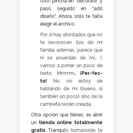
foto: pincha en “decorate” y
paso seguido en “add
diseño”. Ahora, sólo te falta
elegir el archivo.
Por si hay atontados que no
te reconocen (los de mi
familia además, parece que
ni se acuerdan de mí… ),
vamos a poner un poco de
texto. Mmmm…
¡Per-fec-
to!
No, no estoy de
hablando de mí (bueno, sí
también un poco) sino de la
camiseta recién creada.
Otra opción que tienes, es abrir
un
t
ienda online totalmente
gratis
. Tranqu
ilo humanoide, te