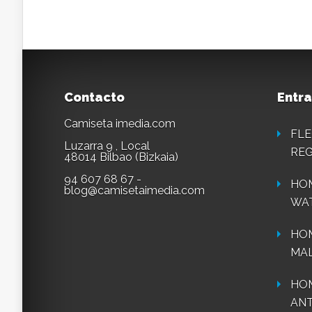
Contacto
Entra
Camiseta imedia.com
FLE
Luzarra 9 , Local
REG
48014 Bilbao (Bizkaia)
94 607 68 67 -
HOM
blog@camisetaimedia.com
WA
HO
MAL
HOM
ANT