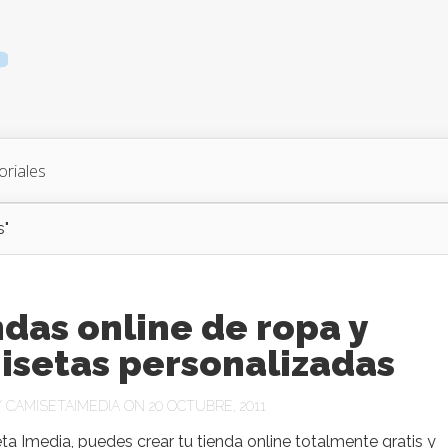
oriales
s"
das online de ropa y
isetas personalizadas
Y
CAMISETAIMEDIA
ON 20 OCTUBRE, 2011
a Imedia, puedes crear tu tienda online totalmente gratis y