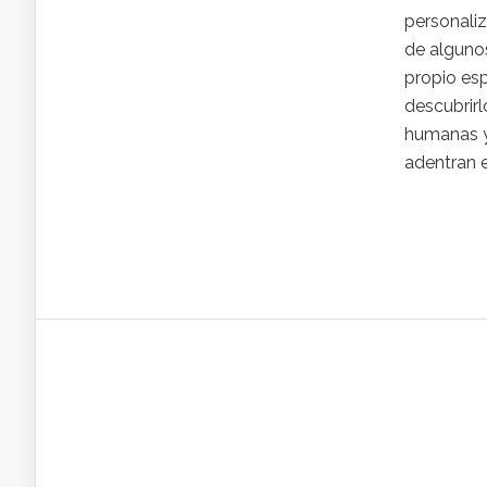
personali
de alguno
propio esp
descubrirl
humanas y
adentran e